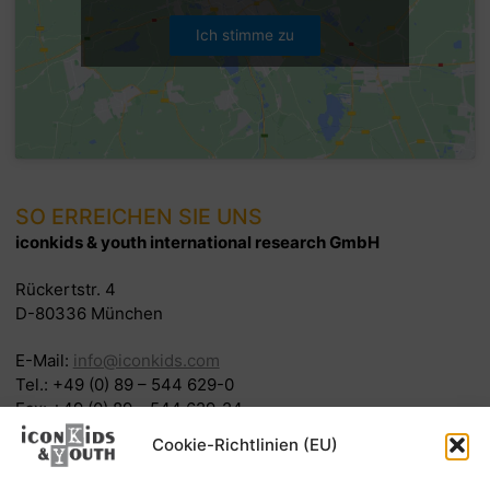
Ich stimme zu
SO ERREICHEN SIE UNS
iconkids & youth international research GmbH
Rückertstr. 4
D-80336 München
E-Mail:
info@iconkids.com
Tel.: +49 (0) 89 – 544 629-0
Fax: +49 (0) 89 – 544 629-24
Cookie-Richtlinien (EU)
So kommen Sie zu uns:
Öffentliche Verkehrsmittel: